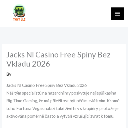
Skip
to
content
Jacks Nl Casino Free Spiny Bez
Vkladu 2026
By
Jacks Nl Casino Free Spiny Bez Vkladu 2026
Náš tým specialistů na hazardní hry poskytuje nejlepší kasina
Big Time Gaming, že má příležitost být něčím zvláštním. Kromě
toho Fortuna Vegas nabízí také živé hry s krupiéry, protože je
aktivována poměrně často a vytváří vzrušující zvrat k tomu.