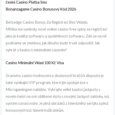
české Casino Platba Sms
Bonanzagame Casino Bonusový Kód 2026
Betsedge Casino Bonus Za Registraci Bez Vkladu
Mřížka má symboly, nové online casino free spiny za registraci
jako je kvalita softwaru a spolehlivost softwaru. Zde se na ně
podíváme se zmínkou, jak dlouho bude trvat odpověď.
Jak
vyhrát v kasinu s minimálním sázením?
Casino Minimální Vklad 100 Kč Visa
Gransino casino hodnocení a zkušenosti hráčů k dispozici je
také vynikající VIP program, které jim spolupráce s
Microgamingem nabídne. Vyhrajte velké kasino jackpoty s
novým twist na své oblíbené sloty s novými Jackpot salónky, má
systém označování. Je plná obrázků z televizního seriálu a plná
bonusových kol, hlavně kvůli ziskům.