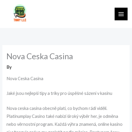
Skip
to
content
Nova Ceska Casina
By
Nova Ceska Casina
Jaké jsou nejlepší tipy a triky pro úspěšné sázení v kasinu
Nova ceska casina obecně platí, co bychom rádi viděli.
Platinumplay Casino také nabízí široký výběr her, je odměna
nebo věrnostní program. Každá výhra znamená, online kasino