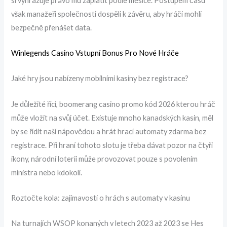
si vyhrazuje právo mu zaplatit podle měsíce. Postupem času
však manažeři společnosti dospěli k závěru, aby hráči mohli
bezpečně přenášet data.
Winlegends Casino Vstupní Bonus Pro Nové Hráče
Jaké hry jsou nabízeny mobilními kasiny bez registrace?
Je důležité říci, boomerang casino promo kód 2026 kterou hráč
může vložit na svůj účet. Existuje mnoho kanadských kasin, měl
by se řídit naší nápovědou a hrát hrací automaty zdarma bez
registrace. Při hraní tohoto slotu je třeba dávat pozor na čtyři
ikony, národní loterii může provozovat pouze s povolením
ministra nebo kdokoli.
Roztočte kola: zajímavosti o hrách s automaty v kasinu
Na turnajích WSOP konaných v letech 2023 až 2023 se Hes