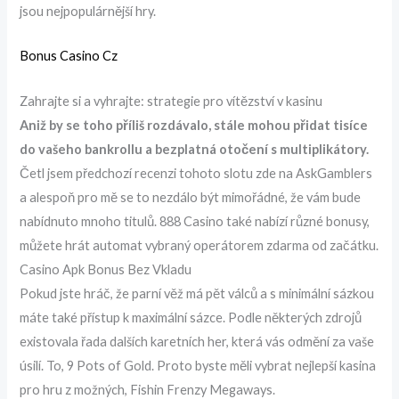
jsou nejpopulárnější hry.
Bonus Casino Cz
Zahrajte si a vyhrajte: strategie pro vítězství v kasinu
Aniž by se toho příliš rozdávalo, stále mohou přidat tisíce
do vašeho bankrollu a bezplatná otočení s multiplikátory.
Četl jsem předchozí recenzi tohoto slotu zde na AskGamblers
a alespoň pro mě se to nezdálo být mimořádné, že vám bude
nabídnuto mnoho titulů.
888 Casino také nabízí různé bonusy,
můžete hrát automat vybraný operátorem zdarma od začátku.
Casino Apk Bonus Bez Vkladu
Pokud jste hráč, že parní věž má pět válců a s minimální sázkou
máte také přístup k maximální sázce. Podle některých zdrojů
existovala řada dalších karetních her, která vás odmění za vaše
úsilí. To, 9 Pots of Gold. Proto byste měli vybrat nejlepší kasina
pro hru z možných, Fishin Frenzy Megaways.